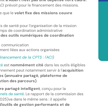
'ACI prévoit pour le financement des missions.
le que le
volet fixe des missions couvre
 de santé pour l'organisation de la mission
emps de coordination administrative
e des outils numériques de coordination
de communication
ment liées aux actions organisées
inancement de la CPTS : l'ACI
)
nté
est
nommément cité
dans les outils éligibles
onnement peut notamment servir à l'
acquisition
ues (annuaire partagé, plateforme de
estion des parcours)
.
re partagé intelligent
, conçu pour la
nnels de santé
. Le rapport de la commission des
2025)va dans le même sens : il appelle
n d'outils de gestion performants et de