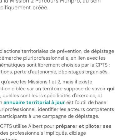
 la Mission 2 Parcours Pluripro, au sein
cifiquement créée.
'actions territoriales de prévention, de dépistage
démarche pluriprofessionnelle, en lien avec les
thématiques sont librement choisies par la CPTS :
ictions, perte d'autonomie, dépistages organisés.
u'avec les Missions 1 et 2, mais il existe
tion ciblée sur un territoire suppose de savoir
qui
s
, quelles sont leurs spécificités d'exercice, et
Un
annuaire territorial à jour
est l'outil de base
uriprofessionnel, identifier les acteurs compétents
 participants à une campagne de dépistage.
 CPTS utilise Albert pour
préparer et piloter ses
n des professionnels impliqués, ciblage
contacts.