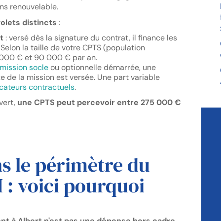
ns renouvelable.
olets distincts
:
t
: versé dès la signature du contrat, il finance les
Selon la taille de votre CPTS (population
0 000 € et 90 000 € par an.
mission socle
ou optionnelle démarrée, une
e de la mission est versée. Une part variable
icateurs contractuels
.
uvert,
une CPTS peut percevoir entre 275 000 €
ns le périmètre du
 : voici pourquoi
t à Albert n'est pas une dépense hors cadre.